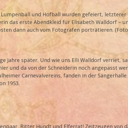
: Lumpenball und Hofball wurden gefeiert, letzterer 
in das erste Abendkleid für Elisabeth Walldorf – u
ebsten dann auch vom Fotografen porträtieren. (Foto
ge Jahre später. Und wie uns Elli Walldorf verriet, s
ier und da von der Schneiderin noch angepasst wer
heimer Carnevalvereins, fanden in der Sängerhalle s
on 1953.
zenpaar, Ritter Hundt und Elferrat! Zeitzeugen von 