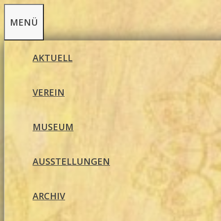
Zum
MENÜ
Inhalt
springen
AKTUELL
VEREIN
MUSEUM
AUSSTELLUNGEN
ARCHIV