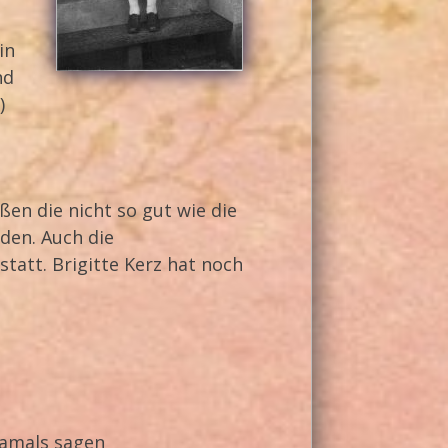
in
nd
)
aßen die nicht so gut wie die
den. Auch die
tatt. Brigitte Kerz hat noch
damals sagen