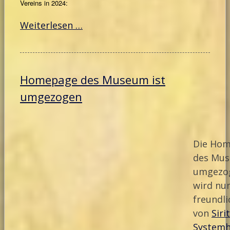
Vereins in 2024:
Weiterlesen …
Homepage des Museum ist
umgezogen
Die Ho
des Mus
umgezo
wird nu
freundl
von
Sirit
System